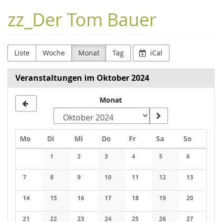
Zum
zz_Der Tom Bauer
Haupt-
Inhalt
springen
Liste
Woche
Monat
Tag
iCal
Veranstaltungen im Oktober 2024
Monat
Montag
Dienstag
Mittwoch
Donnerstag
Freitag
Samstag
Sonntag
Mo
Di
Mi
Do
Fr
Sa
So
Kalender
1
2
3
4
5
6
Keine Veranstaltungen
Keine Veranstaltungen
Keine Veranstaltungen
Keine Veranstaltungen
Keine Veranstaltung
Keine Veran
7
8
9
10
11
12
13
Keine Veranstaltungen
Keine Veranstaltungen
Keine Veranstaltungen
Keine Veranstaltungen
Keine Veranstaltungen
Keine Veranstaltung
Keine Veran
14
15
16
17
18
19
20
Keine Veranstaltungen
Keine Veranstaltungen
Keine Veranstaltungen
Keine Veranstaltungen
Keine Veranstaltungen
Keine Veranstaltung
Keine Veran
21
22
23
24
25
26
27