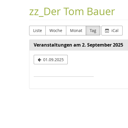
Zum
zz_Der Tom Bauer
Haupt-
Inhalt
springen
Liste
Woche
Monat
Tag
iCal
Veranstaltungen am 2. September 2025
Datum
01.09.2025
zur
Anzeige
auswählen