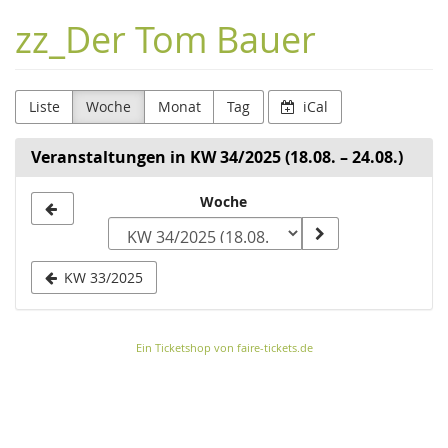
Zum
zz_Der Tom Bauer
Haupt-
Inhalt
springen
Liste
Woche
Monat
Tag
iCal
Veranstaltungen in KW 34/2025 (18.08. – 24.08.)
Woche
Woche
zur
Anzeige
KW 33/2025
auswählen
Ein Ticketshop von faire-tickets.de