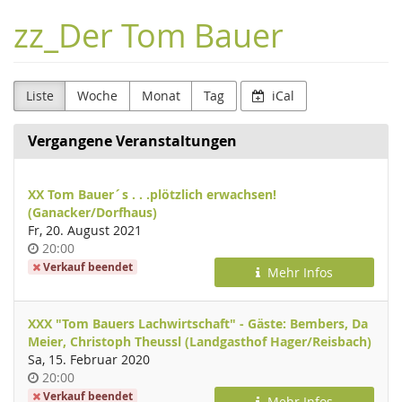
Zum
zz_Der Tom Bauer
Haupt-
Inhalt
springen
Liste
Woche
Monat
Tag
iCal
Vergangene Veranstaltungen
XX Tom Bauer´s . . .plötzlich erwachsen!
(Ganacker/Dorfhaus)
Fr, 20. August 2021
Uhrzeit
20:00
Verkauf beendet
Mehr Infos
XXX "Tom Bauers Lachwirtschaft" - Gäste: Bembers, Da
Meier, Christoph Theussl (Landgasthof Hager/Reisbach)
Sa, 15. Februar 2020
Uhrzeit
20:00
Verkauf beendet
Mehr Infos